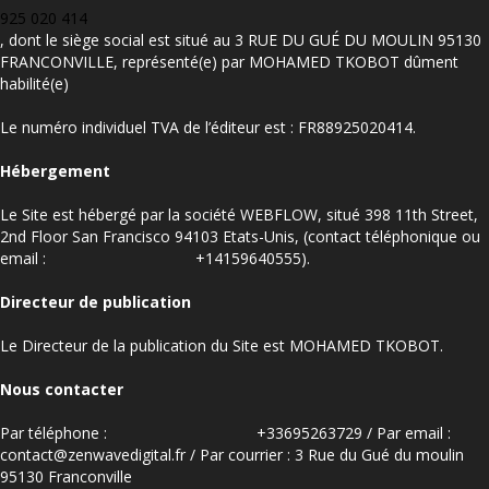
925 020 414
, dont le siège social est situé au 3 RUE DU GUÉ DU MOULIN 95130
FRANCONVILLE, représenté(e) par MOHAMED TKOBOT dûment
habilité(e)
Le numéro individuel TVA de l’éditeur est : FR88925020414.
Hébergement
Le Site est hébergé par la société WEBFLOW, situé 398 11th Street,
2nd Floor San Francisco 94103 Etats-Unis, (contact téléphonique ou
email :
+14159640555
).
Directeur de publication
Le Directeur de la publication du Site est MOHAMED TKOBOT.
Nous contacter
Par téléphone :
+
33695263729
/
Par email :
contact@zenwavedigital.fr / Par courrier : 3 Rue du Gué du moulin
95130 Franconville