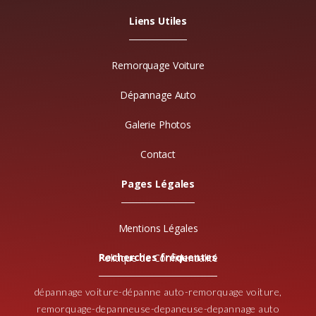
Liens Utiles
Remorquage Voiture
Dépannage Auto
Galerie Photos
Contact
Pages Légales
Mentions Légales
Recherches fréquentes
Politique de Confidentialité
dépannage voiture-dépanne auto-remorquage voiture,
remorquage-depanneuse-depaneuse-depannage auto