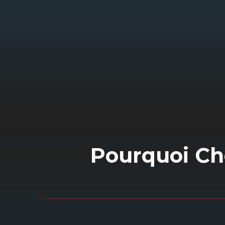
Nos techniciens experts réalisent un
diagnostic complet de
dépannage
batterie
voiture. Nous utilisons des
outils de pointe pour identifier
précisément l’origine du problème d
batterie dépannage
.
Pourquoi Ch