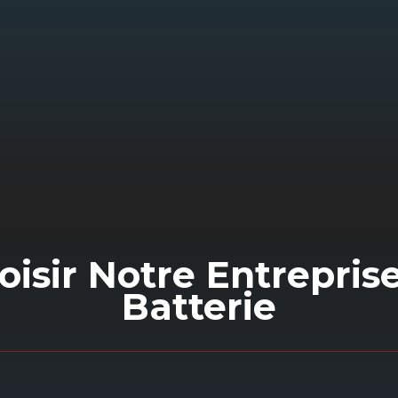
Nous intervenons directement sur
votre lieu de stationnement pour un
dépannage à domicile voiture. Notre
équipe apporte tout l’équipement
e
nécessaire pour un
dépannage
domicile voiture immédiat
.
oisir Notre Entrepri
Batterie